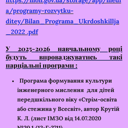
https://mon.gov.ua/storage/app/medi
a/programy-rozvytku-
ditey/Bilan_Programa_Ukrdoshkillja
_2022 .pdf
У 2025-2026 навчальному році
будуть впроваджуватись такі
парціальні програми :
Програма формування культури
інженерного мислення для дітей
передшкільного віку «Стрім-освіта
або стежина у Всесвіт», автор Крутій
К. Л. (лист ІМЗО від 14.07.2020
№20.1/12-Г-2711).