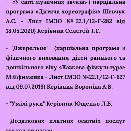
-
«У світі музичних звуків» ( парціальна
програма «Дитяча хореографія» Шевчук
А.С. - Лист ІМЗО №22.1/12-Г-282 від
18.05.2020) Керівник Селегей Т.Г.
-
"Джерельце" (парціальна програма з
фізичного виховання дітей раннього та
дошкільного віку «Казкова фізкультура»
М.Єфименка - Лист ІМЗО №22.1/12-Г-627
від 09.07.2019) Керівник Вороніна А.В.
- "Умілі руки" Керівник Ющенко Л.Б.
Додаткових платних освітніх послуг
заклад не надає.