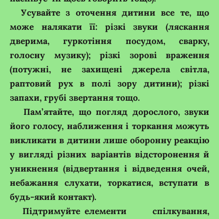
Усувайте з оточення дитини все те, що
може налякати її: різкі звуки (ляскання
дверима, гуркотіння посудом, сварку,
голосну музику); різкі зорові враження
(потужні, не захищені джерела світла,
раптовий рух в полі зору дитини); різкі
запахи, грубі звертання тощо.
Пам’ятайте, що погляд дорослого, звуки
його голосу, наближення і торкання можуть
викликати в дитини лише оборонну реакцію
у вигляді різних варіантів відсторонення й
уникнення (відвертання і відведення очей,
небажання слухати, торкатися, вступати в
будь-який контакт).
Підтримуйте елементи спілкування,