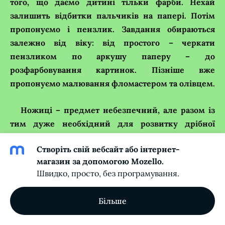
того, що даємо дитині тільки фарби. Нехай
залишить відбитки пальчиків на папері. Потім
пропонуємо і пензлик. Завдання обираються
залежно від віку: від простого – черкати
пензликом по аркушу паперу – до
розфарбовування картинок. Пізніше вже
пропонуємо малювання фломастером та олівцем.
Ножиці – предмет небезпечний, але разом із
тим дуже необхідний для розвитку дрібної
моторики. Спочатку просто ріжемо папір на
Створіть свій вебсайт або інтернет-
шматочки, потім – по заданій прямій лінії, а вже
магазин за допомогою Mozello.
після цього – вирізаємо фігурки. Це дуже
Швидко, просто, без програмування.
складно для малюків, але так цікаво!
Більше
Отож, розвиток дрібної моторики пальців –
заняття неважке, дуже цікаве, доступне. Дитина