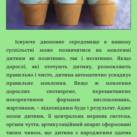
І
снуюче двомовне середовище в нашому
суспільстві може позначитися на мовленні
дитини як позитивно, так і негативно. Якщо
дорослі, які оточують дитину, розмовляють
правильно і чисто, дитина автоматично успадкує
правильне мовлення. Якщо ж мовлення
дорослих спотворене, перевантажене
некоректними формами висловлювань,
жаргонами, – відповідним буде і результат. Адже
мозок дитини, її центральна нервова система,
органи чуття, артикуляційний апарат сформовані
таким чином, що дитина з народження здатна