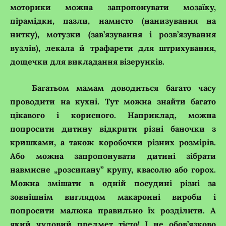
моторики можна запропонувати мозаїку,
пірамідки, пазли, намисто (нанизування на
нитку), мотузки (зав’язування і розв’язування
вузлів), лекала й трафарети для штрихування,
дощечки для викладання візерунків.
Багатьом мамам доводиться багато часу
проводити на кухні. Тут можна знайти багато
цікавого і корисного. Наприклад, можна
попросити дитину відкрити різні баночки з
кришками, а також коробочки різних розмірів.
Або можна запропонувати дитині зібрати
навмисне „розсипану” крупу, квасолю або
горох.
Можна змішати в одній посудині різні за
зовнішнім виглядом макаронні вироби і
попросити малюка правильно їх розділити.
А
який чудовий предмет тісто! І не обов’язково