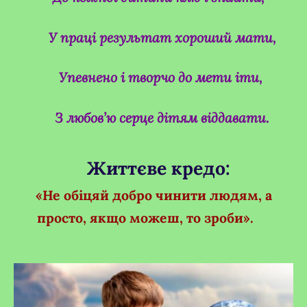
У праці результат хороший мати,
Упевнено і творчо до мети іти,
З любов’
ю серце дітям віддавати.
Життєве кредо:
«Не обіцяй добро чинити людям, а
просто, якщо можеш, то зроби».