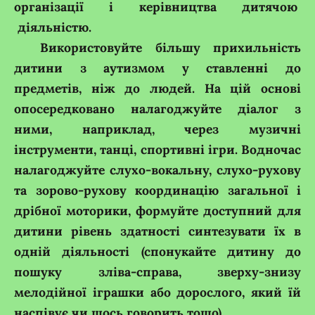
організації і керівництва дитячою
діяльністю.
Використовуйте більшу прихильність
дитини з аутизмом у ставленні до
предметів, ніж до людей. На цій основі
опосередковано налагоджуйте діалог з
ними, наприклад, через музичні
інструменти, танці, спортивні ігри. Водночас
налагоджуйте слухо-вокальну, слухо-рухову
та зорово-рухову координацію загальної і
дрібної моторики, формуйте доступний для
дитини рівень здатності синтезувати їх в
одній діяльності (спонукайте дитину до
пошуку зліва-справа, зверху-знизу
мелодійної іграшки або дорослого, який їй
наспівує чи щось говорить тощо).