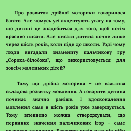
Про розвиток дрібної моторики говорилося
багато. Але чомусь усі акцентують увагу на тому,
що дитині це знадобиться для того, щоб потім
красиво писати. Але писати дитина почне лише
через шість років, коли піде до школи. Тоді чому
люди вигадали знамениту пальчикову гру
„Сорока-білобока”, що використовується для
зовсім маленьких дітей?
Тому що дрібна моторика – це важлива
складова розвитку мовлення. А говорити дитина
починає значно раніше. І вдосконалення
мовлення саме в шість років уже завершується.
Тому впевнено можна стверджувати, що
первинне значення пальчикових ігор – саме
розвиток мовлення. Розвиток рухів пальців ніби