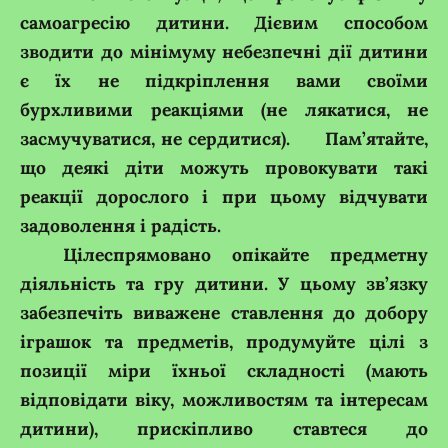
самоагресію дитини. Дієвим способом
зводити до мінімуму небезпечні дії дитини
є їх не підкріплення вами своїми
бурхливими реакціями (не лякатися, не
засмучуватися, не сердитися). Пам’ятайте,
що деякі діти можуть провокувати такі
реакції дорослого і при цьому відчувати
задоволення і радість.
Цілеспрямовано опікайте предметну
діяльність та гру дитини. У цьому зв’язку
забезпечіть виважене ставлення до добору
іграшок та предметів, продумуйте цілі з
позиції міри їхньої складності (мають
відповідати віку, можливостям та інтересам
дитини), прискіпливо ставтеся до